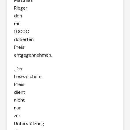
Matthias
Rieger
den
mit
1.000€
dotierten
Preis
entgegennehmen.
„Der
Lesezeichen-
Preis
dient
nicht
nur
zur
Unterstützung