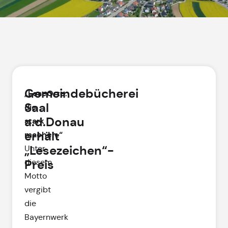
Gemeindebücherei
„LeseOrte.
Saal
die
a.d.Donau
stark
erhält
machen.“
„Lesezeichen“-
Unter
Preis
diesem
Motto
vergibt
die
Bayernwerk