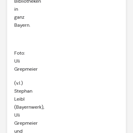
Bibliotheken
in
ganz
Bayern.
Foto:
Uli
Grepmeier
(v.l.)
Stephan
Leibl
(Bayernwerk),
Uli
Grepmeier
und