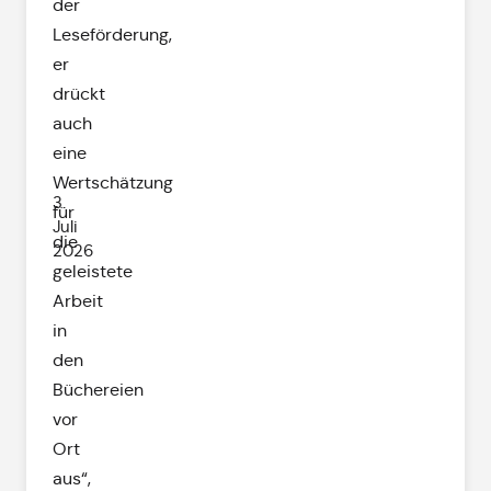
der
Leseförderung,
er
drückt
auch
eine
Wertschätzung
3.
für
Juli
die
2026
geleistete
Arbeit
in
den
Büchereien
vor
Ort
aus“,