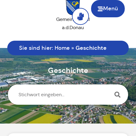
Menü
Gemeinde Saal
a.d.Donau
Geschichte
Sie sind hier:
Home
»
Geschichte