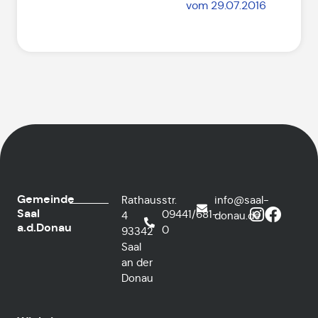
vom 29.07.2016
Gemeinde
Rathausstr.
info@saal-
Saal
09441/681-
4
donau.de
a.d.Donau
0
93342
Saal
an der
Donau