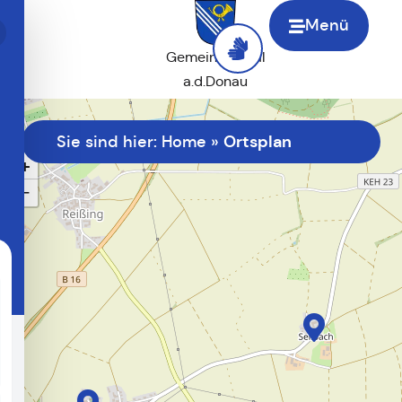
Menü
Gemeinde Saal
a.d.Donau
Ortsplan
Sie sind hier:
Home
»
+
−