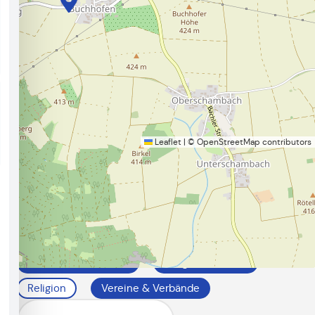
Leaflet
|
©
OpenStreetMap
contributors
Alles rund um
Gemeinde Saal
a.d.Donau
Filtern Sie ihre Suche:
Bildung
Feuerwehren
Gewerbeverzeichnis
Pflege & Soziales
Religion
Vereine & Verbände