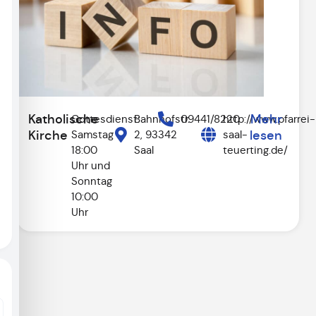
Katholische
Mehr
Gottesdienst:
Bahnhofstr.
09441/8220
http://www.pfarrei-
Kirche
Samstag
2, 93342
saal-
lesen
18:00
Saal
teuerting.de/
Uhr und
Sonntag
10:00
Uhr