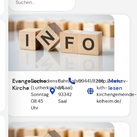
Evangelische
Mehr
Gottesdienst
Bahnhofstr.
09441/8266
http://www.ev-
Kirche
(Lutherkirche/Saal):
34,
luth-
lesen
Sonntag
93342
kirchengemeinde-
08:45
Saal
kelheim.de/
Uhr