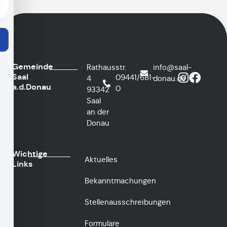
Gemeinde
Rathausstr.
info@saal-
Saal
09441/681-
4
donau.de
a.d.Donau
0
93342
Saal
an der
Donau
Wichtige
Aktuelles
Links
Bekanntmachungen
Stellenausschreibungen
Formulare