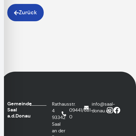
Zurück
Gemeinde
Rathausstr.
info@saal-
Saal
09441/681-
4
donau.de
a.d.Donau
0
93342
Saal
an der