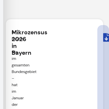
Mikrozensus
In
2026
Bayern
in
–
Bayern
wie
im
gesamten
Bundesgebiet
–
hat
im
Januar
der