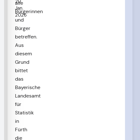
20.
alle
Jan.
Bürgerinnen
2026
und
Bürger
betreffen.
Aus
diesem
Grund
bittet
das
Bayerische
Landesamt
für
Statistik
in
Fürth
die