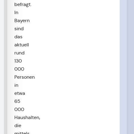
befragt.
In
Bayern
sind
das
aktuell
rund
130
000
Personen
in
etwa
65
000
Haushalten,
die
mittels