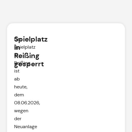
Spielplatz
Der
in
Spielplatz
Reißing
in
gesperrt
Reißing
ist
ab
heute,
dem
08.06.2026,
wegen
der
Neuanlage