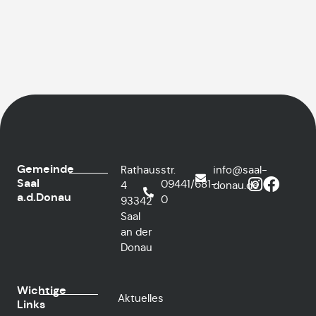
Gemeinde
Rathausstr.
info@saal-
Saal
09441/681-
4
donau.de
a.d.Donau
0
93342
Saal
an der
Donau
Wichtige
Aktuelles
Links