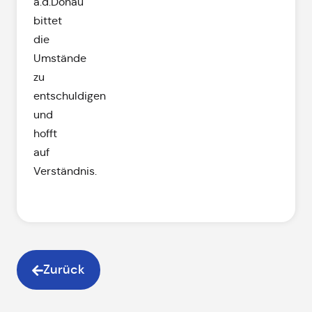
a.d.Donau
bittet
die
Umstände
zu
entschuldigen
und
hofft
auf
Verständnis.
Zurück