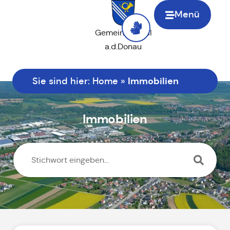
Menü
Gemeinde Saal
a.d.Donau
Immobilien
Sie sind hier:
Home
»
Immobilien