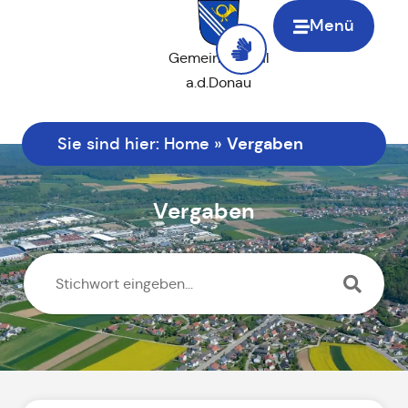
Menü
Gemeinde Saal
a.d.Donau
Vergaben
Sie sind hier:
Home
»
Vergaben